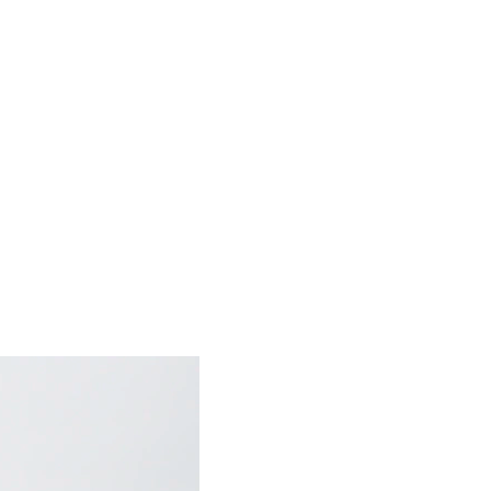
owreel
Book
Gallery
Bio
CV
Contact
EN